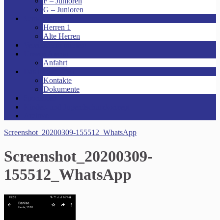
F – Junioren
G – Junioren
Senioren
Herren 1
Alte Herren
Vereinsheim mieten!
Unsere Arena!
Anfahrt
Das ist der VfR!
Kontakte
Dokumente
Sponsoren
Kinder- und Jugendschutzkonzept
Archive
Screenshot_20200309-155512_WhatsApp
Screenshot_20200309-
155512_WhatsApp