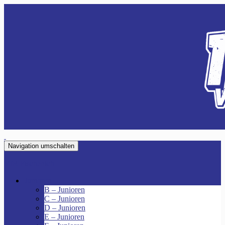
Navigation umschalten
VfR Fischenich
Junioren
B – Junioren
C – Junioren
D – Junioren
E – Junioren