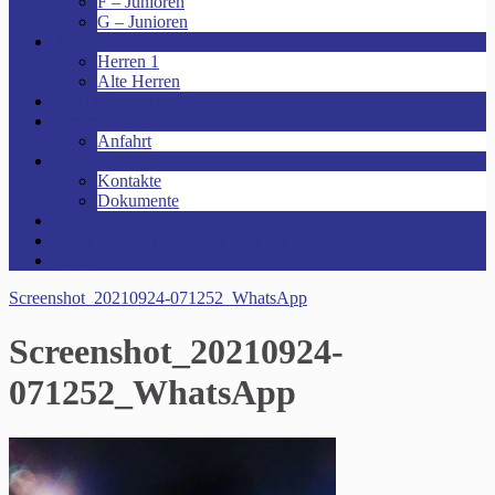
F – Junioren
G – Junioren
Senioren
Herren 1
Alte Herren
Vereinsheim mieten!
Unsere Arena!
Anfahrt
Das ist der VfR!
Kontakte
Dokumente
Sponsoren
Kinder- und Jugendschutzkonzept
Archive
Screenshot_20210924-071252_WhatsApp
Screenshot_20210924-
071252_WhatsApp