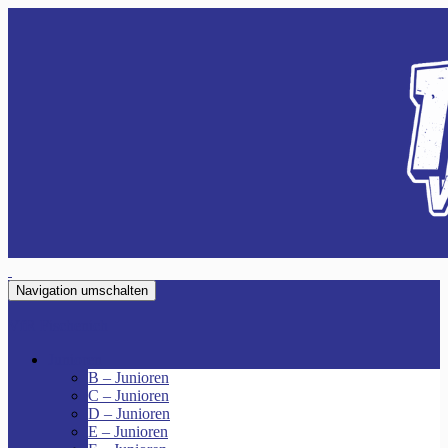
Navigation umschalten
VfR Fischenich
Junioren
B – Junioren
C – Junioren
D – Junioren
E – Junioren