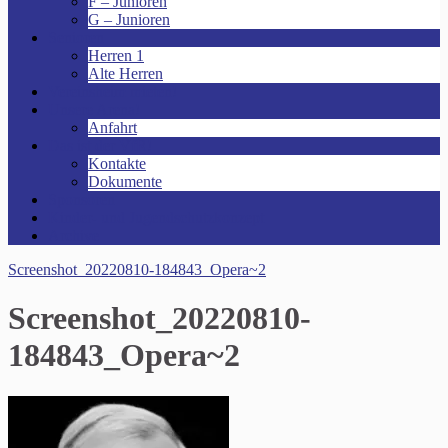
F – Junioren
G – Junioren
Senioren
Herren 1
Alte Herren
Vereinsheim mieten!
Unsere Arena!
Anfahrt
Das ist der VfR!
Kontakte
Dokumente
Sponsoren
Kinder- und Jugendschutzkonzept
Archive
Screenshot_20220810-184843_Opera~2
Screenshot_20220810-
184843_Opera~2