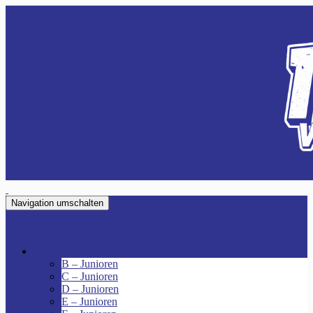
Navigation umschalten
VfR Fischenich
Junioren
B – Junioren
C – Junioren
D – Junioren
E – Junioren