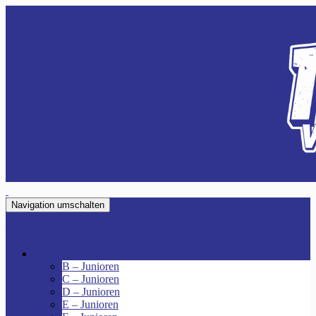
Navigation umschalten
VfR Fischenich
Junioren
B – Junioren
C – Junioren
D – Junioren
E – Junioren