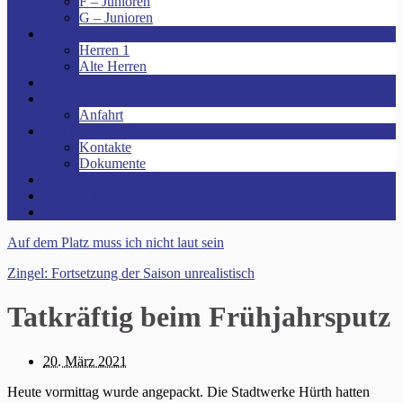
F – Junioren
G – Junioren
Senioren
Herren 1
Alte Herren
Vereinsheim mieten!
Unsere Arena!
Anfahrt
Das ist der VfR!
Kontakte
Dokumente
Sponsoren
Kinder- und Jugendschutzkonzept
Archive
Auf dem Platz muss ich nicht laut sein
Zingel: Fortsetzung der Saison unrealistisch
Tatkräftig beim Frühjahrsputz
20. März 2021
Heute vormittag wurde angepackt. Die Stadtwerke Hürth hatten