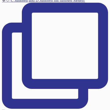
💙🤍 C Junioren und D Junioren mit furiosen Siegen!