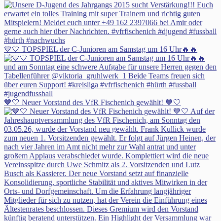
💙🤍 TOPSPIEL der C-Junioren am Samstag um 16 Uhr🔥🔥
💙🤍 Neuer Vorstand des VfR Fischenich gewählt! 💙🤍