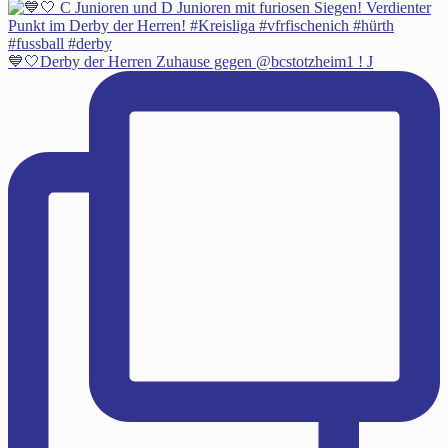
💙🤍Derby der Herren Zuhause gegen @bcstotzheim1 ! J