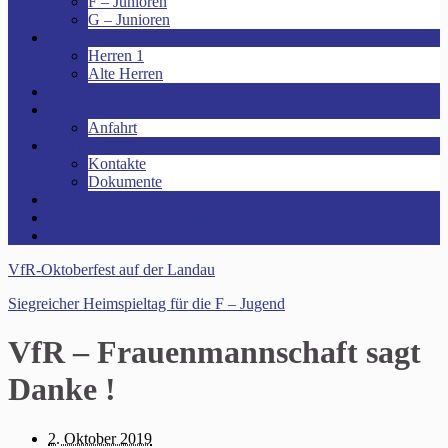
F – Junioren
G – Junioren
Senioren
Herren 1
Alte Herren
Vereinsheim mieten!
Unsere Arena!
Anfahrt
Das ist der VfR!
Kontakte
Dokumente
Sponsoren
Kinder- und Jugendschutzkonzept
Archive
VfR-Oktoberfest auf der Landau
Siegreicher Heimspieltag für die F – Jugend
VfR – Frauenmannschaft sagt
Danke !
2. Oktober 2019