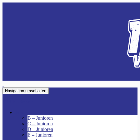
Navigation umschalten
VfR Fischenich
Junioren
B – Junioren
C – Junioren
D – Junioren
E – Junioren