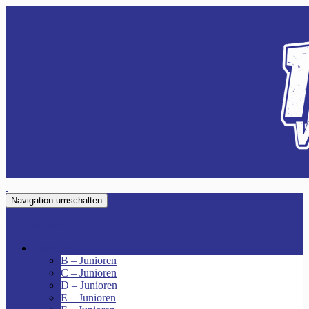
Navigation umschalten
VfR Fischenich
Junioren
B – Junioren
C – Junioren
D – Junioren
E – Junioren