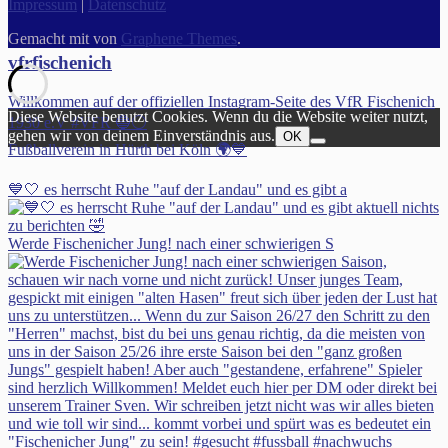
Impressum
|
Datenschutz
Gemacht mit
von
Graphene Themes
.
vfrfischenich
Willkommen auf der offiziellen Instagram-Seite des VfR Fischenich
Diese Website benutzt Cookies. Wenn du die Website weiter nutzt,
1930 e.V #VFR 🔵⚪️
gehen wir von deinem Einverständnis aus.
OK
Fußballverein in Hürth bei Köln 🌍💙
💙🤍 es herrscht Ruhe "auf der Landau" und es gibt a
Werde Fischenicher Jung! nach einer schwierigen S