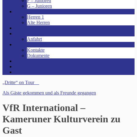
F – Junioren
G – Junioren
Senioren
Herren 1
Alte Herren
Vereinsheim mieten!
Unsere Arena!
Anfahrt
Das ist der VfR!
Kontakte
Dokumente
Sponsoren
Kinder- und Jugendschutzkonzept
Archive
„Dritte“ on Tour
Als Gäste gekommen und als Freunde gegangen
VfR International –
Kameruner Kulturverein zu
Gast