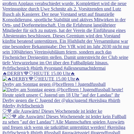
🔥DERBY💙🤍HEUTE 15.00 Uhr🔥
Derby am Sonntag gegen @bcefferen ! Jugendfussball
🤍💙 alle Auswärts! Dieses Wochenende ist leider ke