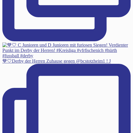
💙🤍Derby der Herren Zuhause gegen @bcstotzheim1 ! J