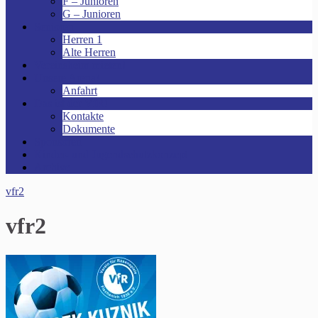
F – Junioren
G – Junioren
Senioren
Herren 1
Alte Herren
Vereinsheim mieten!
Unsere Arena!
Anfahrt
Das ist der VfR!
Kontakte
Dokumente
Sponsoren
Kinder- und Jugendschutzkonzept
Archive
vfr2
vfr2