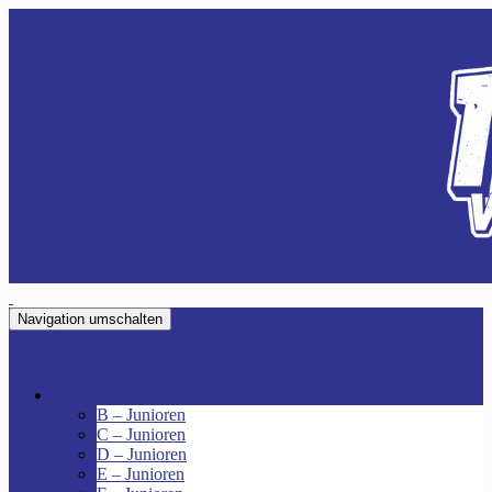
Navigation umschalten
VfR Fischenich
Junioren
B – Junioren
C – Junioren
D – Junioren
E – Junioren