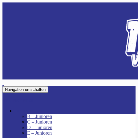
Navigation umschalten
VfR Fischenich
Junioren
B – Junioren
C – Junioren
D – Junioren
E – Junioren