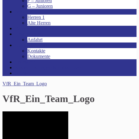
F – Junioren
G – Junioren
Senioren
Herren 1
Alte Herren
Vereinsheim mieten!
Unsere Arena!
Anfahrt
Das ist der VfR!
Kontakte
Dokumente
Sponsoren
Kinder- und Jugendschutzkonzept
Archive
VfR_Ein_Team_Logo
VfR_Ein_Team_Logo