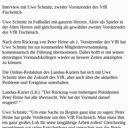
Interview mit Uwe Schmitz, zweiter Vorsitzender des VfR
Fischenich
Uwe Schmitz ist Fußballer mit ganzem Herzen. Aktiv als Spieler in
der Alten Herren und gleichzeitig als gewählter zweiter Vorsitzender
des VfR Fischenich.
Nach dem Rückzug von Peter Heine als 1. Vorsitzender des VfR hat
Uwe Schmitz bis zur kommenden Mitgliederversammlung
kommissarisch die Führung übernommen. Dabei hofft er mit seinen
derzeitigen Vorstandskollegen wieder an bessere Zeiten anknüpfen
zu können.
Die Online-Redaktion des Landau-Kuriers hat sich mit Uwe
Schmitz über die Zukunft des VfR, aber auch über die aktuellen
Probleme und Ereignisse unterhalten.
Landau-Kurier (LK): “Der Rückzug vom bisherigen Präsidenten
Peter Heine hat alle überrascht. Wie hat der Vorstand darauf
reagiert? “
Uwe Schmitz: “Um eine Sache zu Beginn ganz klar zu sagen: Peter
Heine hat große Verdienste um den VfR Fischenich. Man muss ihm
ein ganz großes Lob für seine langjährige Arbeit zollen! Gleichzeitig
respektieren wir seine Entscheidung und versuchen nun das Beste