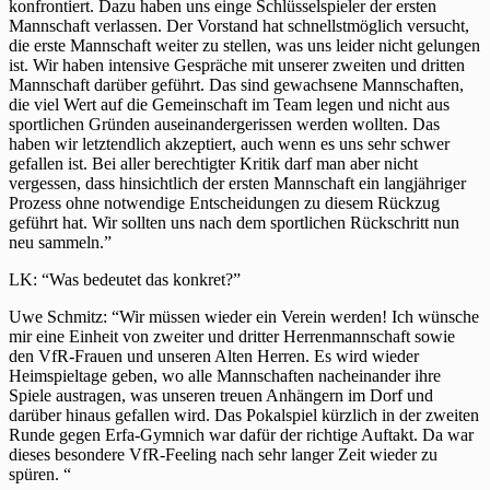
konfrontiert. Dazu haben uns einge Schlüsselspieler der ersten
Mannschaft verlassen. Der Vorstand hat schnellstmöglich versucht,
die erste Mannschaft weiter zu stellen, was uns leider nicht gelungen
ist. Wir haben intensive Gespräche mit unserer zweiten und dritten
Mannschaft darüber geführt. Das sind gewachsene Mannschaften,
die viel Wert auf die Gemeinschaft im Team legen und nicht aus
sportlichen Gründen auseinandergerissen werden wollten. Das
haben wir letztendlich akzeptiert, auch wenn es uns sehr schwer
gefallen ist. Bei aller berechtigter Kritik darf man aber nicht
vergessen, dass hinsichtlich der ersten Mannschaft ein langjähriger
Prozess ohne notwendige Entscheidungen zu diesem Rückzug
geführt hat. Wir sollten uns nach dem sportlichen Rückschritt nun
neu sammeln.”
LK: “Was bedeutet das konkret?”
Uwe Schmitz: “Wir müssen wieder ein Verein werden! Ich wünsche
mir eine Einheit von zweiter und dritter Herrenmannschaft sowie
den VfR-Frauen und unseren Alten Herren. Es wird wieder
Heimspieltage geben, wo alle Mannschaften nacheinander ihre
Spiele austragen, was unseren treuen Anhängern im Dorf und
darüber hinaus gefallen wird. Das Pokalspiel kürzlich in der zweiten
Runde gegen Erfa-Gymnich war dafür der richtige Auftakt. Da war
dieses besondere VfR-Feeling nach sehr langer Zeit wieder zu
spüren. “