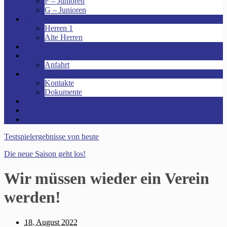
F – Junioren
G – Junioren
Senioren
Herren 1
Alte Herren
Vereinsheim mieten!
Unsere Arena!
Anfahrt
Das ist der VfR!
Kontakte
Dokumente
Sponsoren
Kinder- und Jugendschutzkonzept
Archive
Testspielergebnisse von heute
Die neue Saison geht los!
Wir müssen wieder ein Verein
werden!
18. August 2022