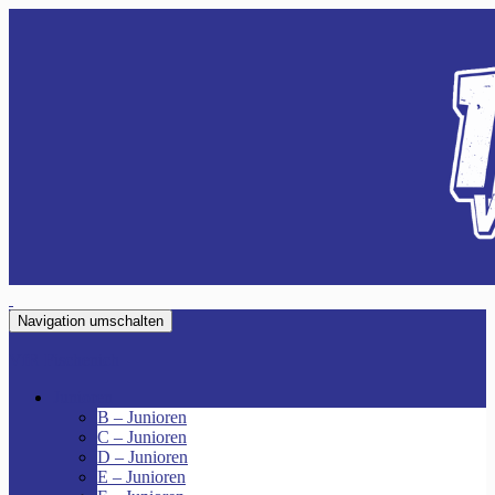
Navigation umschalten
VfR Fischenich
Junioren
B – Junioren
C – Junioren
D – Junioren
E – Junioren