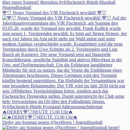
💙🤍 Neuer Vorstand des VfR Fischenich gewählt! 💙🤍
🔥DERBY💙🤍HEUTE 15.00 Uhr🔥
Derby am Sonntag gegen @bcefferen ! Jugendfussball