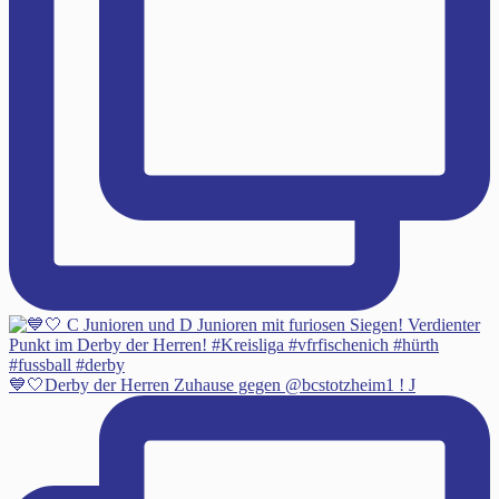
💙🤍Derby der Herren Zuhause gegen @bcstotzheim1 ! J