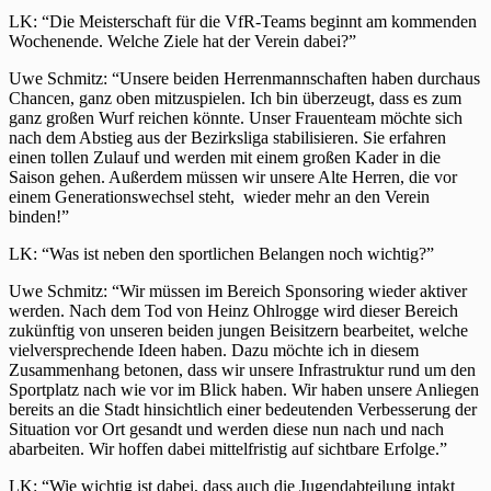
LK: “Die Meisterschaft für die VfR-Teams beginnt am kommenden
Wochenende. Welche Ziele hat der Verein dabei?”
Uwe Schmitz: “Unsere beiden Herrenmannschaften haben durchaus
Chancen, ganz oben mitzuspielen. Ich bin überzeugt, dass es zum
ganz großen Wurf reichen könnte. Unser Frauenteam möchte sich
nach dem Abstieg aus der Bezirksliga stabilisieren. Sie erfahren
einen tollen Zulauf und werden mit einem großen Kader in die
Saison gehen. Außerdem müssen wir unsere Alte Herren, die vor
einem Generationswechsel steht, wieder mehr an den Verein
binden!”
LK: “Was ist neben den sportlichen Belangen noch wichtig?”
Uwe Schmitz: “Wir müssen im Bereich Sponsoring wieder aktiver
werden. Nach dem Tod von Heinz Ohlrogge wird dieser Bereich
zukünftig von unseren beiden jungen Beisitzern bearbeitet, welche
vielversprechende Ideen haben. Dazu möchte ich in diesem
Zusammenhang betonen, dass wir unsere Infrastruktur rund um den
Sportplatz nach wie vor im Blick haben. Wir haben unsere Anliegen
bereits an die Stadt hinsichtlich einer bedeutenden Verbesserung der
Situation vor Ort gesandt und werden diese nun nach und nach
abarbeiten. Wir hoffen dabei mittelfristig auf sichtbare Erfolge.”
LK: “Wie wichtig ist dabei, dass auch die Jugendabteilung intakt