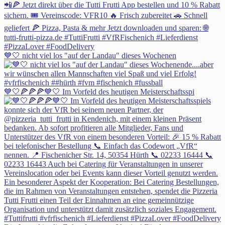
💙🤍 nicht viel los "auf der Landau" dieses Wochenen
💙🤍🍕🍕🍕💙🤍 Im Vorfeld des heutigen Meisterschaftsspi