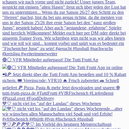
🔵⚪ VFR Mitglieder aufgepasst! Die Tutti Frutti Ap
💙🤍 nicht viel los "auf der Landau" dieses Wochenen
💙🤍🍕🍕🍕💙🤍 Im Vorfeld des heutigen Meisterschaftsspi