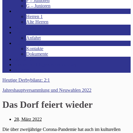
F – Junioren
G – Junioren
Senioren
Herren 1
Alte Herren
Vereinsheim mieten!
Unsere Arena!
Anfahrt
Das ist der VfR!
Kontakte
Dokumente
Sponsoren
Kinder- und Jugendschutzkonzept
Archive
Heutige Derbybilanz: 2:1
Jahreshauptversammlung und Neuwahlen 2022
Das Dorf feiert wieder
28. März 2022
Die über zweijährige Corona-Pandemie hat auch im kulturellen