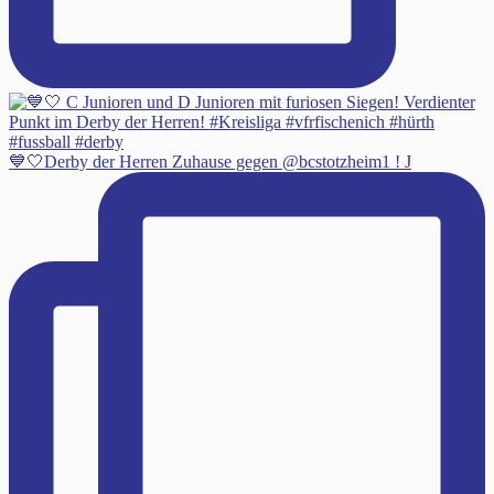
💙🤍Derby der Herren Zuhause gegen @bcstotzheim1 ! J