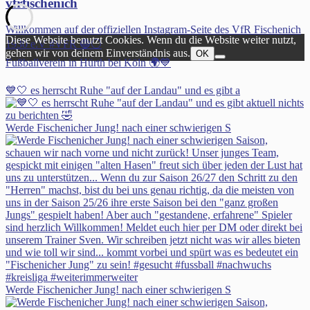
vfrfischenich
Willkommen auf der offiziellen Instagram-Seite des VfR Fischenich
Diese Website benutzt Cookies. Wenn du die Website weiter nutzt,
1930 e.V #VFR 🔵⚪️
gehen wir von deinem Einverständnis aus.
OK
Fußballverein in Hürth bei Köln 🌍💙
💙🤍 es herrscht Ruhe "auf der Landau" und es gibt a
Werde Fischenicher Jung! nach einer schwierigen S
Werde Fischenicher Jung! nach einer schwierigen S