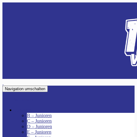
Navigation umschalten
VfR Fischenich
Junioren
B – Junioren
C – Junioren
D – Junioren
E – Junioren