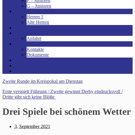
F – Junioren
G – Junioren
Senioren
Herren 1
Alte Herren
Vereinsheim mieten!
Unsere Arena!
Anfahrt
Das ist der VfR!
Kontakte
Dokumente
Sponsoren
Kinder- und Jugendschutzkonzept
Archive
Zweite Runde im Kreispokal am Dienstag
Erste verspielt Führung / Zweite gewinnt Derby eindrucksvoll /
Dritte gibt sich keine Blöße
Drei Spiele bei schönem Wetter
3. September 2021