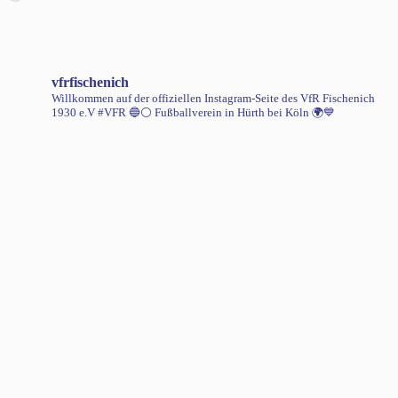
geladen …
vfrfischenich
Willkommen auf der offiziellen Instagram-Seite des VfR Fischenich
1930 e.V #VFR 🔵⚪️
Fußballverein in Hürth bei Köln 🌍💙