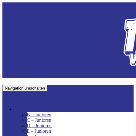
Navigation umschalten
VfR Fischenich
Junioren
B – Junioren
C – Junioren
D – Junioren
E – Junioren