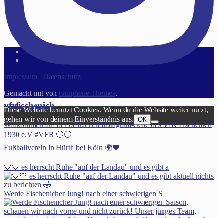
Impressum
|
Datenschutz
Gemacht mit
von
Graphene Themes
.
vfrfischenich
Diese Website benutzt Cookies. Wenn du die Website weiter nutzt,
gehen wir von deinem Einverständnis aus.
OK
Willkommen auf der offiziellen Instagram-Seite des VfR Fischenich
1930 e.V #VFR 🔵⚪️
Fußballverein in Hürth bei Köln 🌍💙
💙🤍 es herrscht Ruhe "auf der Landau" und es gibt a
Werde Fischenicher Jung! nach einer schwierigen S