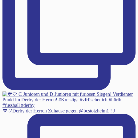
💙🤍Derby der Herren Zuhause gegen @bcstotzheim1 ! J