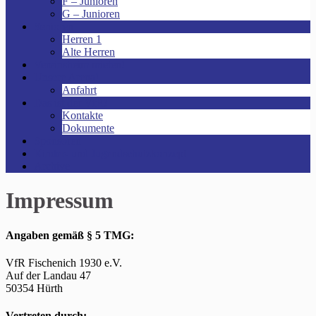
F – Junioren
G – Junioren
Senioren
Herren 1
Alte Herren
Vereinsheim mieten!
Unsere Arena!
Anfahrt
Das ist der VfR!
Kontakte
Dokumente
Sponsoren
Kinder- und Jugendschutzkonzept
Archive
Impressum
Angaben gemäß § 5 TMG:
VfR Fischenich 1930 e.V.
Auf der Landau 47
50354 Hürth
Vertreten durch: