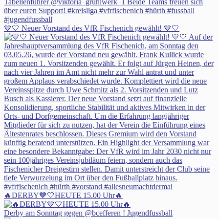
💙🤍 Neuer Vorstand des VfR Fischenich gewählt! 💙🤍
🔥DERBY💙🤍HEUTE 15.00 Uhr🔥
Derby am Sonntag gegen @bcefferen ! Jugendfussball