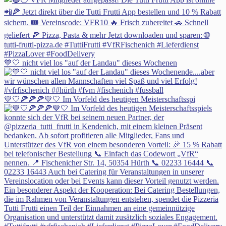
💙🤍 nicht viel los "auf der Landau" dieses Wochenen
💙🤍🍕🍕🍕💙🤍 Im Vorfeld des heutigen Meisterschaftsspi