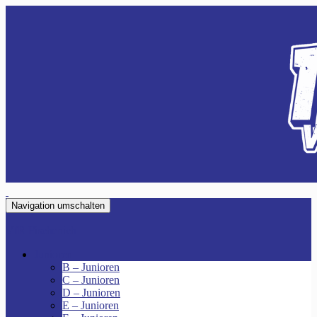
Navigation umschalten
VfR Fischenich
Junioren
B – Junioren
C – Junioren
D – Junioren
E – Junioren