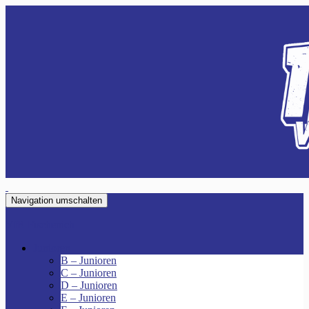
Navigation umschalten
VfR Fischenich
Junioren
B – Junioren
C – Junioren
D – Junioren
E – Junioren