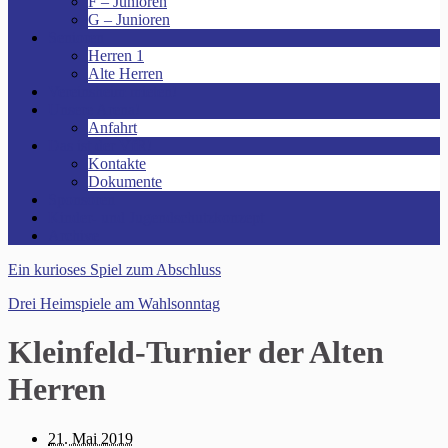
F – Junioren
G – Junioren
Senioren
Herren 1
Alte Herren
Vereinsheim mieten!
Unsere Arena!
Anfahrt
Das ist der VfR!
Kontakte
Dokumente
Sponsoren
Kinder- und Jugendschutzkonzept
Archive
Ein kurioses Spiel zum Abschluss
Drei Heimspiele am Wahlsonntag
Kleinfeld-Turnier der Alten
Herren
21. Mai 2019