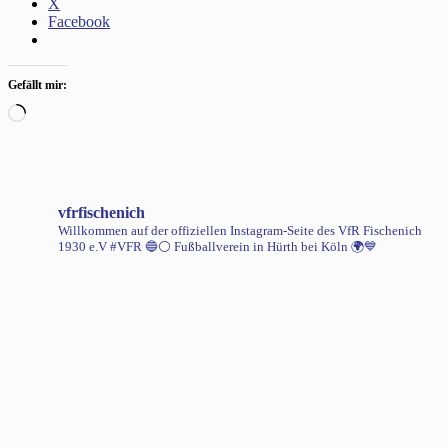
X
Facebook
Gefällt mir:
Wird
geladen …
vfrfischenich
Willkommen auf der offiziellen Instagram-Seite des VfR Fischenich
1930 e.V #VFR 🔵⚪️
Fußballverein in Hürth bei Köln 🌍💙