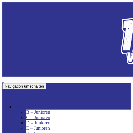
Navigation umschalten
VfR Fischenich
Junioren
B – Junioren
C – Junioren
D – Junioren
E – Junioren