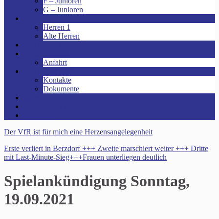
F – Junioren
G – Junioren
Senioren
Herren 1
Alte Herren
Vereinsheim mieten!
Unsere Arena!
Anfahrt
Das ist der VfR!
Kontakte
Dokumente
Sponsoren
Kinder- und Jugendschutzkonzept
Archive
Der VfR ist für mich eine Herzensangelegenheit
Erste verliert in Berzdorf +++ Zweite marschiert weiter +++ Dritte
mit Last-Minute-Sieg+++Frauen unterliegen deutlich
Spielankündigung Sonntag,
19.09.2021