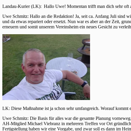
Landau-Kurier (LK): Hallo Uwe! Momentan trifft man dich sehr oft 
Uwe Schmitz: Hallo an die Redaktion! Ja, seit ca. Anfang Juli sind w
und da etwas repariert oder ersetzt. Nun war es aber an der Zeit, g
erneuern und somit unserem Vereinsheim ein neues Gesicht zu verleihe
LK: Diese Maßnahme ist ja schon sehr umfangreich. Worauf kommt es d
Uwe Schmitz: Die Basis für alles war die gesamte Planung vorneweg.
AH-Mitglied Michael Viebranz in mehreren Treffen vor Ort gründlich ge
Fertigstellung haben wir eine Vorgabe, und zwar soll es dann im He