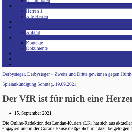
G – Junioren
Senioren
Herren 1
Alte Herren
Vereinsheim mieten!
Unsere Arena!
Anfahrt
Das ist der VfR!
Kontakte
Dokumente
Sponsoren
Kinder- und Jugendschutzkonzept
Archive
Derbysieger, Derbysieger – Zweite und Dritte gewinnen gegen Hürth
Spielankündigung Sonntag, 19.09.2021
Der VfR ist für mich eine Herze
15. September 2021
Die Online-Redaktion des Landau-Kuriers (LK) hat sich aus aktuellem 
engagiert und in der Corona-Pause maßgeblich mit dazu beigetragen h