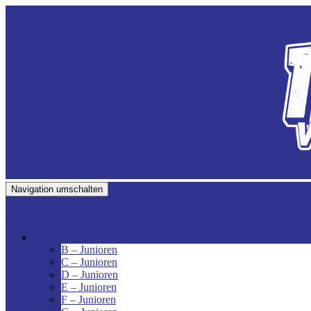
Navigation umschalten
VfR Fischenich
Junioren
B – Junioren
C – Junioren
D – Junioren
E – Junioren
F – Junioren