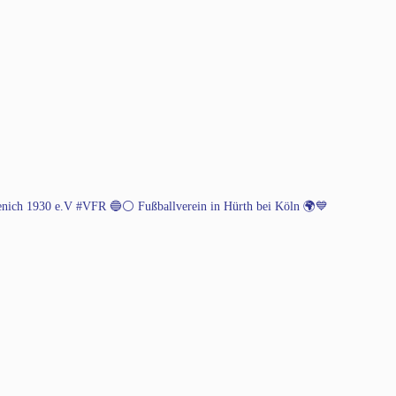
henich 1930 e.V #VFR 🔵⚪️
Fußballverein in Hürth bei Köln 🌍💙