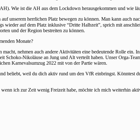
 (AH). Wie ist die AH aus dem Lockdown herausgekommen und wie läuft
 auf unserem herrlichen Platz bewegen zu können. Man kann auch nach d
gs wieder auf dem Platz inklusive “Dritte Halbzeit”, sprich mit anschl
rten und der Region bestreiten zu können.
ommenden Monate?
 macht, nehmen auch andere Aktivitäten eine bedeutende Rolle ein. In
rzeit Schoko-Nikoläuse an Jung und Alt verteilt haben. Unser Orga-Team
glichen Karnevalsumzug 2022 mit von der Partie wären.
nd beliebt, weil du dich aktiv rund um den VfR einbringst. Könntest d
nn ich zur Zeit wenig Freizeit habe, möchte ich mich weiterhin aktiv e