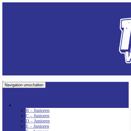
Navigation umschalten
VfR Fischenich
Junioren
B – Junioren
C – Junioren
D – Junioren
E – Junioren