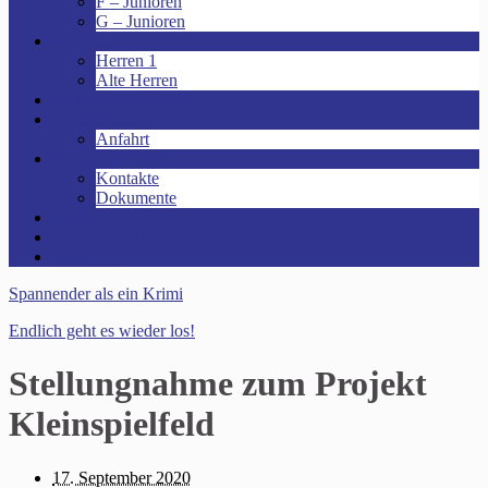
F – Junioren
G – Junioren
Senioren
Herren 1
Alte Herren
Vereinsheim mieten!
Unsere Arena!
Anfahrt
Das ist der VfR!
Kontakte
Dokumente
Sponsoren
Kinder- und Jugendschutzkonzept
Archive
Spannender als ein Krimi
Endlich geht es wieder los!
Stellungnahme zum Projekt
Kleinspielfeld
17. September 2020