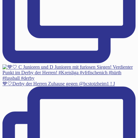
💙🤍Derby der Herren Zuhause gegen @bcstotzheim1 ! J