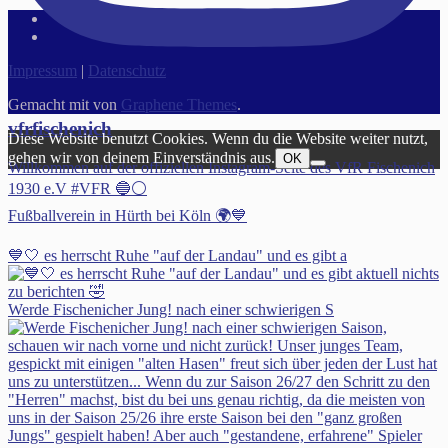
Impressum
|
Datenschutz
Gemacht mit
von
Graphene Themes
.
vfrfischenich
Diese Website benutzt Cookies. Wenn du die Website weiter nutzt,
gehen wir von deinem Einverständnis aus.
OK
Willkommen auf der offiziellen Instagram-Seite des VfR Fischenich
1930 e.V #VFR 🔵⚪️
Fußballverein in Hürth bei Köln 🌍💙
💙🤍 es herrscht Ruhe "auf der Landau" und es gibt a
Werde Fischenicher Jung! nach einer schwierigen S