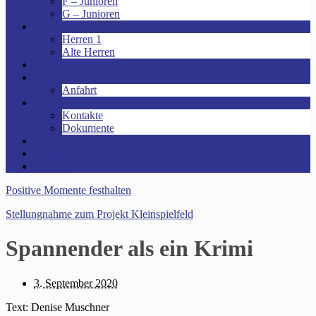
F – Junioren
G – Junioren
Senioren
Herren 1
Alte Herren
Vereinsheim mieten!
Unsere Arena!
Anfahrt
Das ist der VfR!
Kontakte
Dokumente
Sponsoren
Kinder- und Jugendschutzkonzept
Archive
Positive Momente festhalten
Stellungnahme zum Projekt Kleinspielfeld
Spannender als ein Krimi
3. September 2020
Text: Denise Muschner