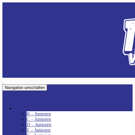
Navigation umschalten
VfR Fischenich
Junioren
B – Junioren
C – Junioren
D – Junioren
E – Junioren