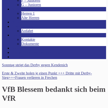
F – Junioren
G – Junioren
Senioren
Herren 1
Alte Herren
Vereinsheim mieten!
Unsere Arena!
Anfahrt
Das ist der VfR!
Kontakte
Dokumente
Sponsoren
Kinder- und Jugendschutzkonzept
Archive
Sonntag steigt das Derby gegen Kendenich
Erste & Zweite holen je einen Punkt +++ Dritte mit Derby-
Sieg+++Frauen verlieren in Frechen
VfB Blessem bedankt sich beim
VfR