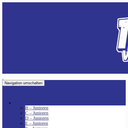
Navigation umschalten
VfR Fischenich
Junioren
B – Junioren
C – Junioren
D – Junioren
E – Junioren