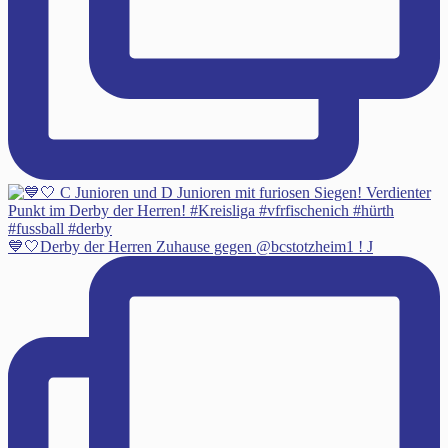
💙🤍Derby der Herren Zuhause gegen @bcstotzheim1 ! J