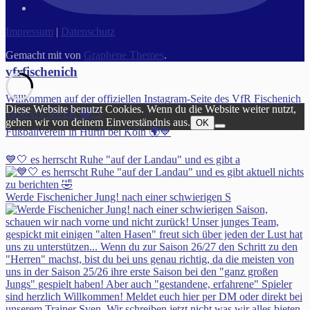
Impressum
|
Datenschutz
Gemacht mit
von
Graphene Themes
.
vfrfischenich
Willkommen auf der offiziellen Instagram-Seite des VfR Fischenich
Diese Website benutzt Cookies. Wenn du die Website weiter nutzt,
1930 e.V #VFR 🔵⚪️
gehen wir von deinem Einverständnis aus.
OK
Fußballverein in Hürth bei Köln 🌍💙
💙🤍 es herrscht Ruhe "auf der Landau" und es gibt a
Werde Fischenicher Jung! nach einer schwierigen S