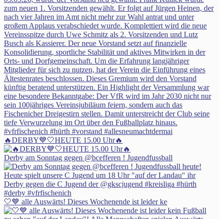
🔥DERBY💙🤍HEUTE 15.00 Uhr🔥
Derby am Sonntag gegen @bcefferen ! Jugendfussball
🤍💙 alle Auswärts! Dieses Wochenende ist leider ke