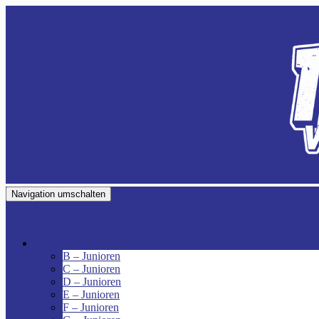
Navigation umschalten
VfR Fischenich
Junioren
B – Junioren
C – Junioren
D – Junioren
E – Junioren
F – Junioren