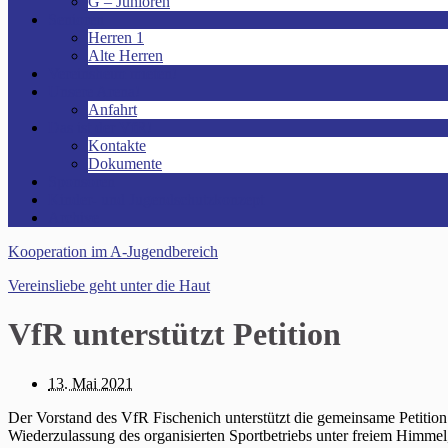
G – Junioren
Senioren
Herren 1
Alte Herren
Vereinsheim mieten!
Unsere Arena!
Anfahrt
Das ist der VfR!
Kontakte
Dokumente
Sponsoren
Kinder- und Jugendschutzkonzept
Archive
Kooperation im A-Jugendbereich
Vereinsliebe geht unter die Haut
VfR unterstützt Petition
13. Mai 2021
Der Vorstand des VfR Fischenich unterstützt die gemeinsame Petitio
Wiederzulassung des organisierten Sportbetriebs unter freiem Himmel