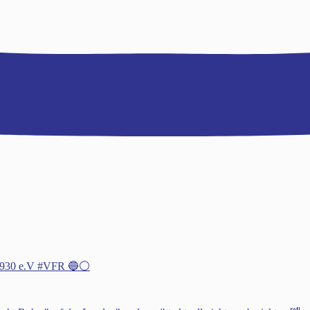
h 1930 e.V #VFR 🔵⚪️