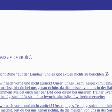
h 1930 e.V #VFR 🔵⚪️