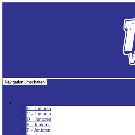
Navigation umschalten
VfR Fischenich
Junioren
B – Junioren
C – Junioren
D – Junioren
E – Junioren
F – Junioren