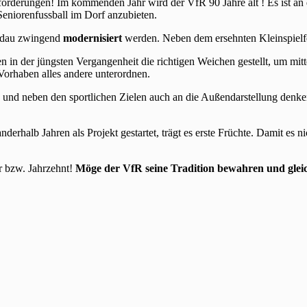
orderungen! Im kommenden Jahr wird der VfR 90 Jahre alt ! Es ist an d
Seniorenfussball im Dorf anzubieten.
ndau zwingend
modernisiert
werden. Neben dem ersehnten Kleinspielfel
in der jüngsten Vergangenheit die richtigen Weichen gestellt, um mitt
 Vorhaben alles andere unterordnen.
und neben den sportlichen Zielen auch an die Außendarstellung denken.
anderhalb Jahren als Projekt gestartet, trägt es erste Früchte. Damit es n
r bzw. Jahrzehnt!
Möge der VfR seine Tradition bewahren und glei