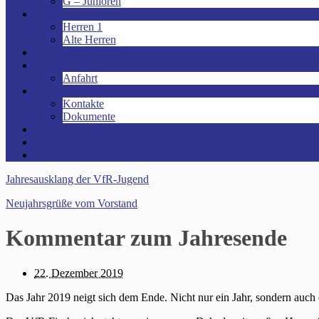
G – Junioren
Senioren
Herren 1
Alte Herren
Vereinsheim mieten!
Unsere Arena!
Anfahrt
Das ist der VfR!
Kontakte
Dokumente
Sponsoren
Kinder- und Jugendschutzkonzept
Archive
Jahresausklang der VfR-Jugend
Neujahrsgrüße vom Vorstand
Kommentar zum Jahresende
22. Dezember 2019
Das Jahr 2019 neigt sich dem Ende. Nicht nur ein Jahr, sondern auch e