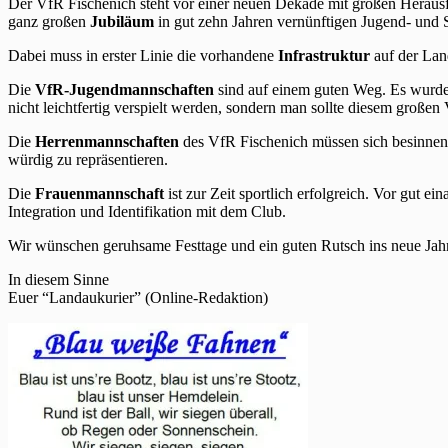
Der VfR Fischenich steht vor einer neuen Dekade mit großen Herausf
ganz großen
Jubiläum
in gut zehn Jahren vernünftigen Jugend- und 
Dabei muss in erster Linie die vorhandene
Infrastruktur
auf der La
Die
VfR-Jugendmannschaften
sind auf einem guten Weg. Es wurden 
nicht leichtfertig verspielt werden, sondern man sollte diesem großen
Die
Herrenmannschaften
des VfR Fischenich müssen sich besinnen 
würdig zu repräsentieren.
Die
Frauenmannschaft
ist zur Zeit sportlich erfolgreich. Vor gut ein
Integration und Identifikation mit dem Club.
Wir wünschen geruhsame Festtage und ein guten Rutsch ins neue Jah
In diesem Sinne
Euer “Landaukurier” (Online-Redaktion)