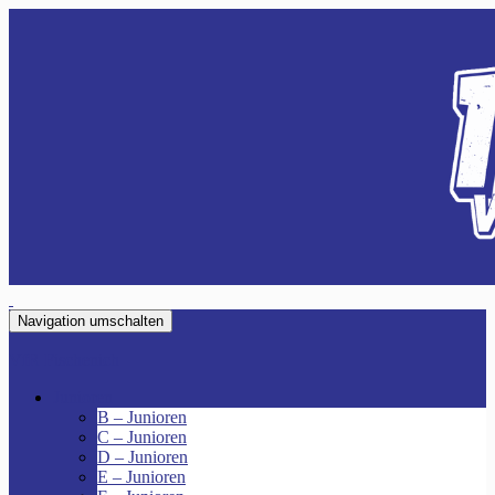
Navigation umschalten
VfR Fischenich
Junioren
B – Junioren
C – Junioren
D – Junioren
E – Junioren