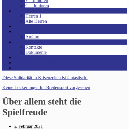
F – Junioren
G – Junioren
Senioren
Herren 1
Alte Herren
Vereinsheim mieten!
Unsere Arena!
Anfahrt
Das ist der VfR!
Kontakte
Dokumente
Sponsoren
Kinder- und Jugendschutzkonzept
Archive
Diese Solidarität in Krisenzeiten ist fantastisch!
Keine Lockerungen für Breitensport vorgesehen
Über allem steht die
Spielfreude
5. Februar 2021