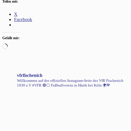
Teilen mit:
X
Facebook
Gefällt mir:
Wird
geladen …
vfrfischenich
Willkommen auf der offiziellen Instagram-Seite des VfR Fischenich
1930 e.V #VFR 🔵⚪️
Fußballverein in Hürth bei Köln 🌍💙