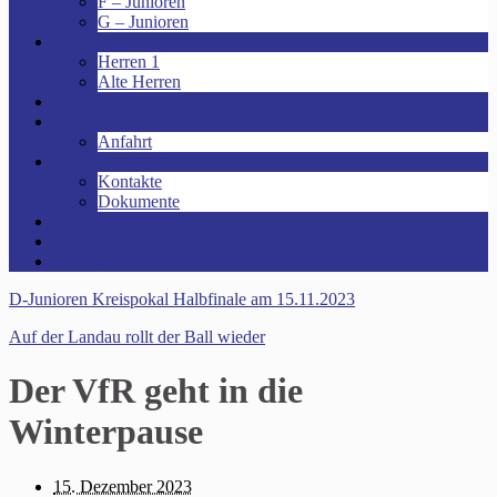
F – Junioren
G – Junioren
Senioren
Herren 1
Alte Herren
Vereinsheim mieten!
Unsere Arena!
Anfahrt
Das ist der VfR!
Kontakte
Dokumente
Sponsoren
Kinder- und Jugendschutzkonzept
Archive
D-Junioren Kreispokal Halbfinale am 15.11.2023
Auf der Landau rollt der Ball wieder
Der VfR geht in die
Winterpause
15. Dezember 2023