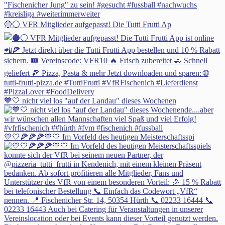
🔵⚪ VFR Mitglieder aufgepasst! Die Tutti Frutti Ap
💙🤍 nicht viel los "auf der Landau" dieses Wochenen
💙🤍🍕🍕🍕💙🤍 Im Vorfeld des heutigen Meisterschaftsspi