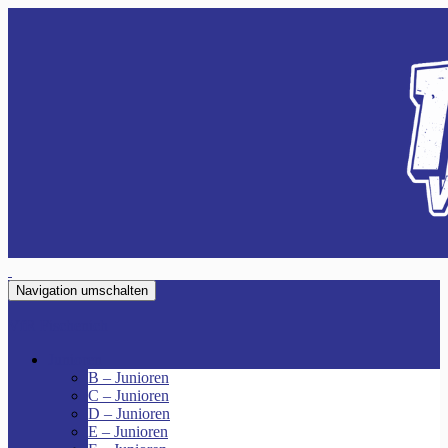
Navigation umschalten
VfR Fischenich
Junioren
B – Junioren
C – Junioren
D – Junioren
E – Junioren