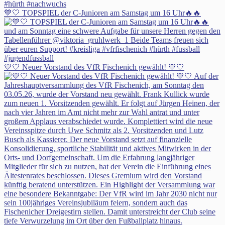
💙🤍 TOPSPIEL der C-Junioren am Samstag um 16 Uhr🔥🔥
💙🤍 Neuer Vorstand des VfR Fischenich gewählt! 💙🤍