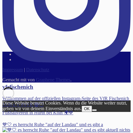
Impressum
|
Datenschutz
Gemacht mit
von
Graphene Themes
.
vfrfischenich
Willkommen auf der offiziellen Instagram-Seite des VfR Fischenich
Diese Website benutzt Cookies. Wenn du die Website weiter nutzt,
1930 e.V #VFR 🔵⚪️
gehen wir von deinem Einverständnis aus.
OK
Fußballverein in Hürth bei Köln 🌍💙
💙🤍 es herrscht Ruhe "auf der Landau" und es gibt a