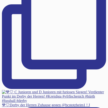
💙🤍Derby der Herren Zuhause gegen @bcstotzheim1 ! J