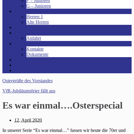
F – Junioren
G – Junioren
Senioren
Herren 1
Alte Herren
Vereinsheim mieten!
Unsere Arena!
Anfahrt
Das ist der VfR!
Kontakte
Dokumente
Sponsoren
Kinder- und Jugendschutzkonzept
Archive
Ostergrüße des Vorstandes
VfR-Jubiläumsfeier fällt aus
Es war einmal….Osterspecial
12. April 2020
In unserer Serie “Es war einmal…” fassen wir heute die 70er und