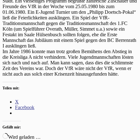
Stadt. Ein vielseitiges Programm begrüßte zahlreiche Zuschauer und
Freunde des VfR in der Woche vom 25.05.1980 bis zum
01.06.1980. Ein E-Jugend Turnier um den „Philipp Doetsch-Pokal“
ließ die Feierlichkeiten ausklingen. Ein Spiel der VfR-
Traditionsmannschaft gegen die Traditionsmannschaft des 1.FC
Köln (um Spielführer Overath, Müller, Simmet u.a.) sowie ein
Festakt im Saale Hülsenbusch sollten folgen, ehe die Erste
Mannschaft das Jubiläum mit einem Spiel gegen den BC Berrenrath
I ausklingen ließ.
Im Jahre 1986 konnte man trotz großen Bemühens den Abstieg in
die Kreisliga A nicht verhindern. Viele Jugendmannschaften lösten
sich nach und nach auf. Man kann sagen, dass dies die schlimmste
Zeit des Vereins war. Doch der VfR wäre nicht der VfR, wenn er
nicht auch aus solch einer Krisenzeit hinausgefunden hätte.
Teilen mit:
X
Facebook
Gefällt mir:
Wird geladen …