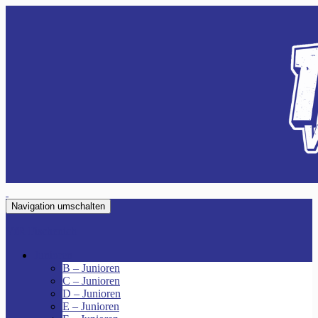
Navigation umschalten
VfR Fischenich
Junioren
B – Junioren
C – Junioren
D – Junioren
E – Junioren