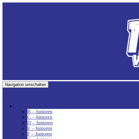
Navigation umschalten
VfR Fischenich
Junioren
B – Junioren
C – Junioren
D – Junioren
E – Junioren
F – Junioren