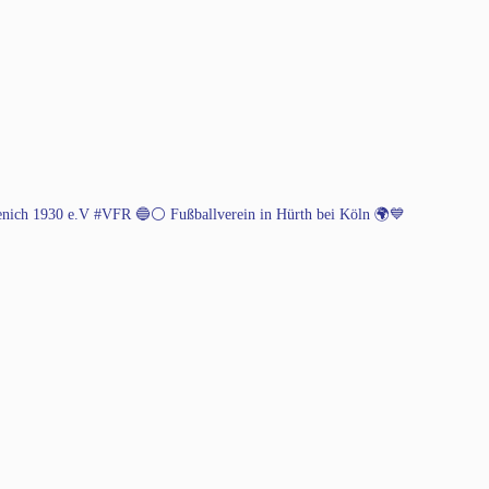
henich 1930 e.V #VFR 🔵⚪️
Fußballverein in Hürth bei Köln 🌍💙