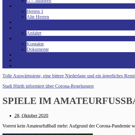
G – Junioren
Senioren
Herren 1
Alte Herren
Vereinsheim mieten!
Unsere Arena!
Anfahrt
Das ist der VfR!
Kontakte
Dokumente
Sponsoren
Kinder- und Jugendschutzkonzept
Archive
Tolle Auswärtssiege, eine bittere Niederlage und ein ärgerliches Remi
Stadt Hürth informiert über Corona-Regelungen
SPIELE IM AMATEURFUSSBA
28. Oktober 2020
Vorerst kein Amateurfußball mehr: Aufgrund der Corona-Pandemie wir