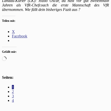
Landau-Kurier (LK): Hallo Oscar, du hast vor gut zweieinhalb
Jahren als VfR-Chefcoach die erste Mannschaft des VfR
übernommen. Wie fällt dein bisheriges Fazit aus ?
Teilen mit:
X
Facebook
Gefällt mir:
Wird
geladen …
Seiten:
1
2
3
4