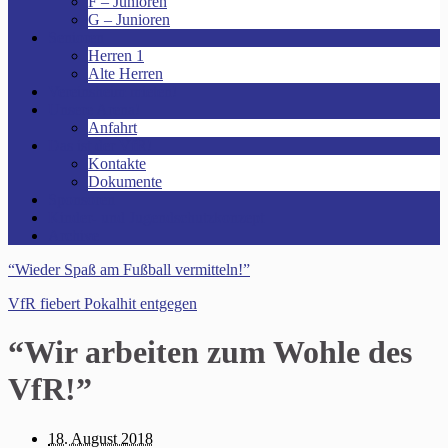
F – Junioren
G – Junioren
Senioren
Herren 1
Alte Herren
Vereinsheim mieten!
Unsere Arena!
Anfahrt
Das ist der VfR!
Kontakte
Dokumente
Sponsoren
Kinder- und Jugendschutzkonzept
Archive
“Wieder Spaß am Fußball vermitteln!”
VfR fiebert Pokalhit entgegen
“Wir arbeiten zum Wohle des
VfR!”
18. August 2018