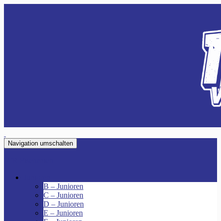
Navigation umschalten
VfR Fischenich
Junioren
B – Junioren
C – Junioren
D – Junioren
E – Junioren