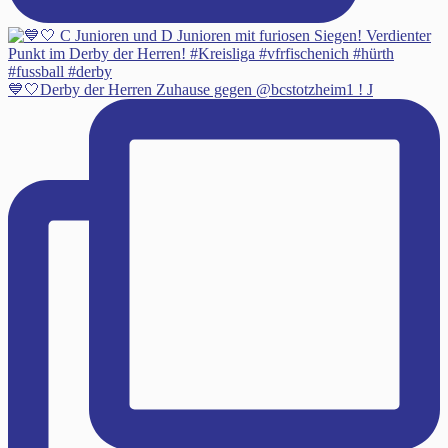
💙🤍Derby der Herren Zuhause gegen @bcstotzheim1 ! J