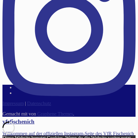
Impressum
|
Datenschutz
Gemacht mit
von
Graphene Themes
.
vfrfischenich
Willkommen auf der offiziellen Instagram-Seite des VfR Fischenich
Diese Website benutzt Cookies. Wenn du die Website weiter nutzt,