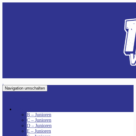
Navigation umschalten
VfR Fischenich
Junioren
B – Junioren
C – Junioren
D – Junioren
E – Junioren