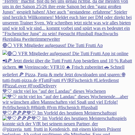
🔵⚪ VFR Mitglieder aufgepasst! Die Tutti Frutti Ap
💙🤍 nicht viel los "auf der Landau" dieses Wochenen
💙🤍🍕🍕🍕💙🤍 Im Vorfeld des heutigen Meisterschaftsspi