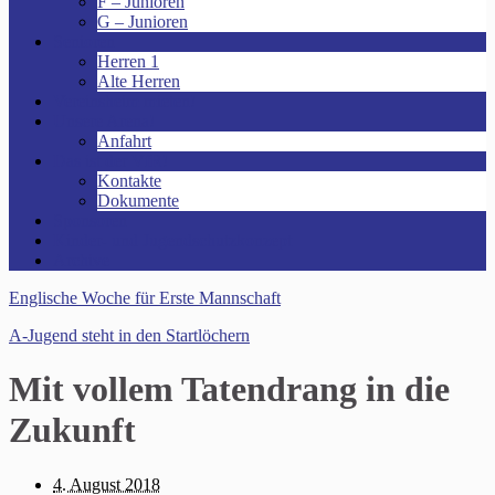
F – Junioren
G – Junioren
Senioren
Herren 1
Alte Herren
Vereinsheim mieten!
Unsere Arena!
Anfahrt
Das ist der VfR!
Kontakte
Dokumente
Sponsoren
Kinder- und Jugendschutzkonzept
Archive
Englische Woche für Erste Mannschaft
A-Jugend steht in den Startlöchern
Mit vollem Tatendrang in die
Zukunft
4. August 2018