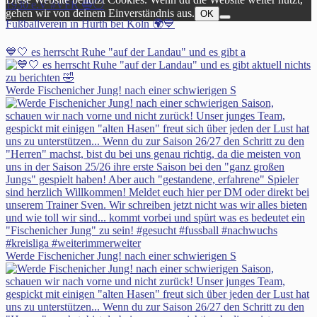
1930 e.V #VFR 🔵⚪️
gehen wir von deinem Einverständnis aus.
OK
Fußballverein in Hürth bei Köln 🌍💙
💙🤍 es herrscht Ruhe "auf der Landau" und es gibt a
Werde Fischenicher Jung! nach einer schwierigen S
Werde Fischenicher Jung! nach einer schwierigen S