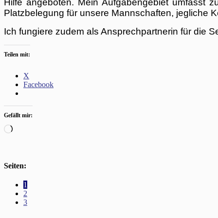
Hilfe angeboten. Mein Aufgabengebiet umfasst z
Platzbelegung für unsere Mannschaften, jegliche
Ich fungiere zudem als Ansprechpartnerin für die S
Teilen mit:
X
Facebook
Gefällt mir:
Wird
geladen …
Seiten:
1
2
3