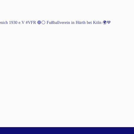
henich 1930 e.V #VFR 🔵⚪️
Fußballverein in Hürth bei Köln 🌍💙