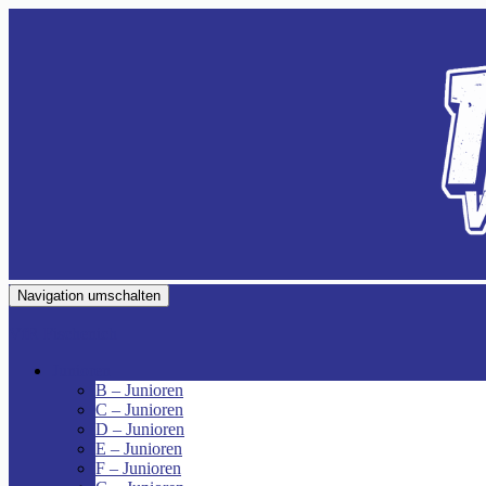
Navigation umschalten
VfR Fischenich
Junioren
B – Junioren
C – Junioren
D – Junioren
E – Junioren
F – Junioren